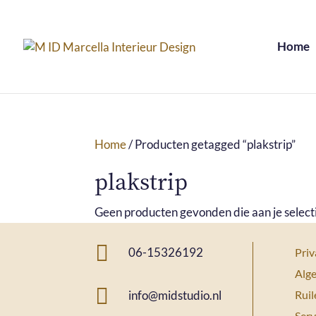
Home
Home
/ Producten getagged “plakstrip”
plakstrip
Geen producten gevonden die aan je select

06-15326192
Priv
Alg

Ruil
info@midstudio.nl
Serv