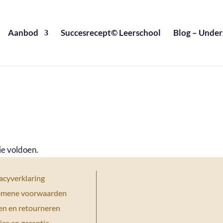
Aanbod
Succesrecept© Leerschool
Blog – Under
ie voldoen.
acyverklaring
emene voorwaarden
en en retourneren
ice en garantie