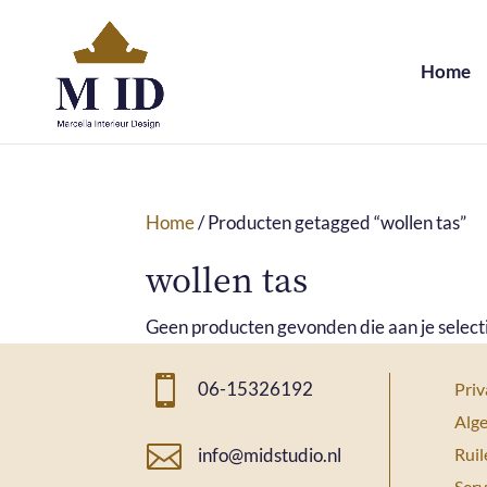
Home
Home
/ Producten getagged “wollen tas”
wollen tas
Geen producten gevonden die aan je select

06-15326192
Priv
Alg

Ruil
info@midstudio.nl
Serv