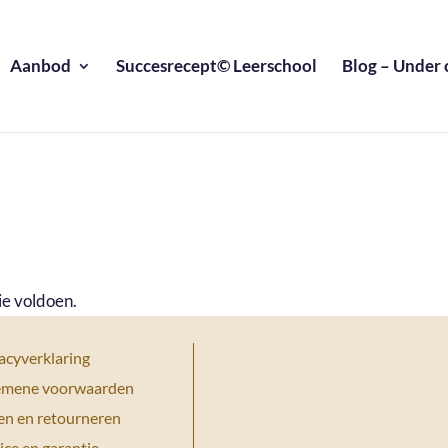
Aanbod
Succesrecept© Leerschool
Blog – Under 
ie voldoen.
acyverklaring
emene voorwaarden
en en retourneren
ice en garantie