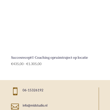
Succesrecept© Coaching opruimtraject op locatie
Prijsklasse:
€
435,00
-
€
1.305,00
€435,00
tot
€1.305,00

06-15326192

info@midstudio.nl