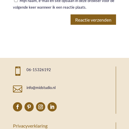
Mijn naam, e-mail en site opslaan in deze browser voor de
volgende keer wanneer ik een reactie plaats.

06-15326192

info@midstudio.nl
Privacyverklaring