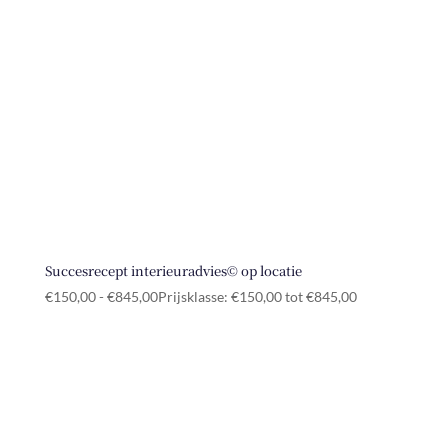
Succesrecept interieuradvies© op locatie
€
150,00
-
€
845,00
Prijsklasse: €150,00 tot €845,00