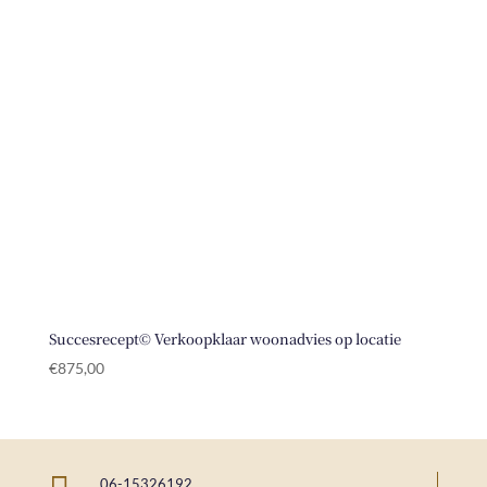
Succesrecept© Verkoopklaar woonadvies op locatie
€
875,00
06-15326192