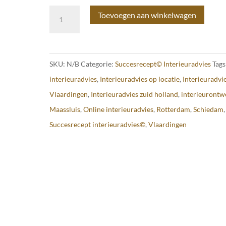
Succesrecept
Toevoegen aan winkelwagen
interieuradvies©
op
locatie
SKU:
N/B
Categorie:
Succesrecept© Interieuradvies
Tags
aantal
interieuradvies
,
Interieuradvies op locatie
,
Interieuradvi
Vlaardingen
,
Interieuradvies zuid holland
,
interieurontw
Maassluis
,
Online interieuradvies
,
Rotterdam
,
Schiedam
,
Succesrecept interieuradvies©
,
Vlaardingen