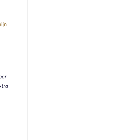
ijn
voor
xtra