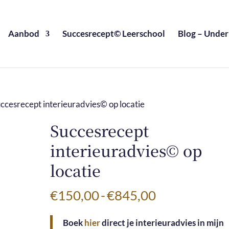
Aanbod
Succesrecept© Leerschool
Blog – Under
uccesrecept interieuradvies© op locatie
Succesrecept
interieuradvies© op
locatie
Prijsklasse:
€
150,00
-
€
845,00
€150,00
Boek
hier
direct je interieuradvies in mijn
tot