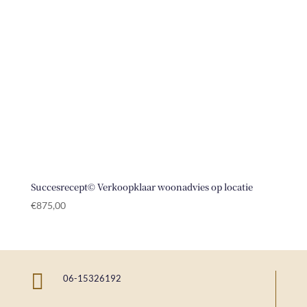
Succesrecept© Verkoopklaar woonadvies op locatie
€
875,00

06-15326192