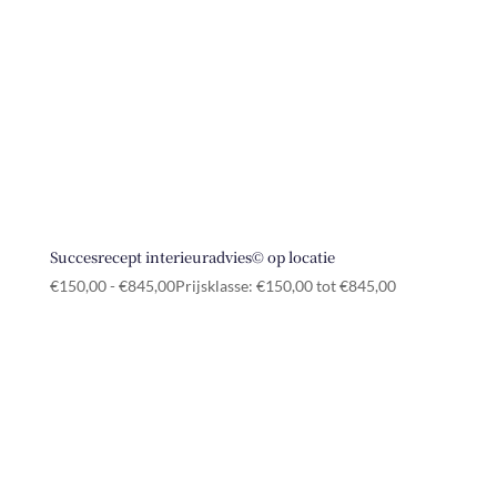
Succesrecept interieuradvies© op locatie
€
150,00
-
€
845,00
Prijsklasse: €150,00 tot €845,00