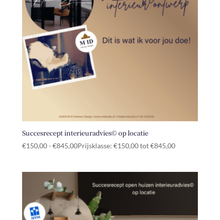
Succesrecept interieuradvies© op locatie
€
150,00
-
€
845,00
Prijsklasse: €150,00 tot €845,00